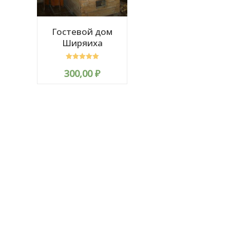
Гостевой дом
Ширяиха
Rated
300,00
₽
5.00
out of 5