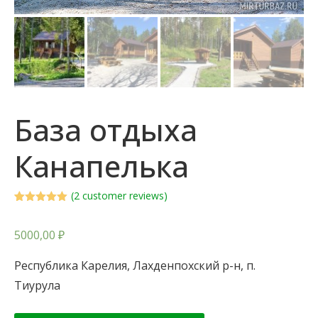
База отдыха
Канапелька
(
2
customer reviews)
Rated
1
5.00
out of 5
based on
5000,00
₽
customer
rating
Республика Карелия, Лахденпохский р-н, п.
Тиурула