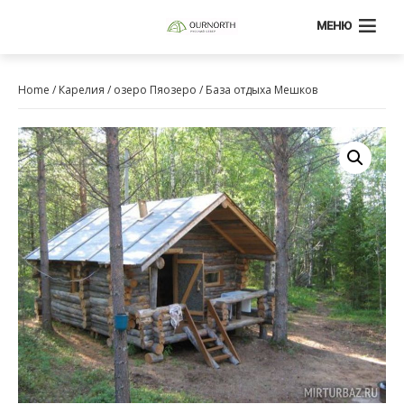
МЕНЮ
Home
/
Карелия
/
озеро Пяозеро
/ База отдыха Мешков