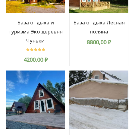
База отдыха и
База отдыха Лесная
туризма Эко деревня
поляна
Чуньки
8800,00
₽
Rated
4200,00
₽
5.00
out of 5