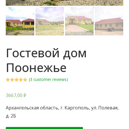
Гостевой дом
Поонежье
(
3
customer reviews)
Rated
2
5.00
out of 5
based on
3667,00
₽
customer
ratings
Архангельская область, г. Каргополь, ул. Полевая,
д. 2Б