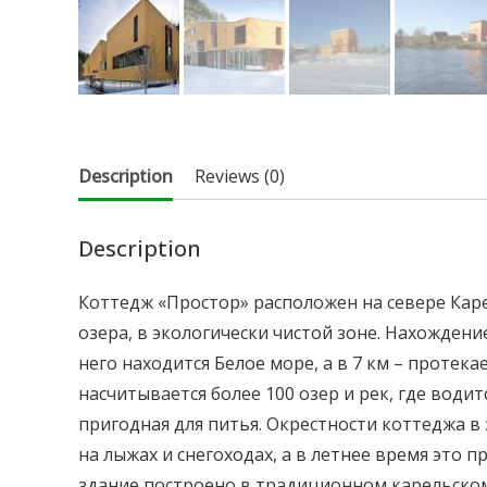
Description
Reviews (0)
Description
Коттедж «Простор» расположен на севере Карел
озера, в экологически чистой зоне. Нахождение
него находится Белое море, а в 7 км – протека
насчитывается более 100 озер и рек, где водит
пригодная для питья. Окрестности коттеджа 
на лыжах и снегоходах, а в летнее время это 
здание построено в традиционном карельском 