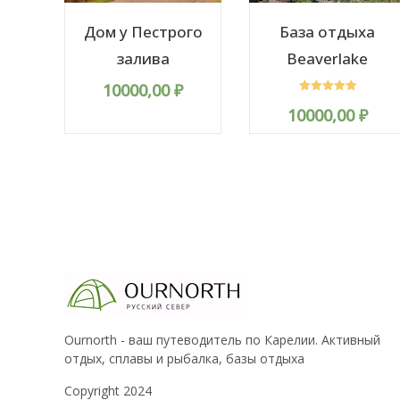
Дом у Пестрого
База отдыха
залива
Beaverlake
10000,00
₽
Rated
10000,00
₽
5.00
out of 5
Ournorth - ваш путеводитель по Карелии. Активный
отдых, сплавы и рыбалка, базы отдыха
Copyright 2024