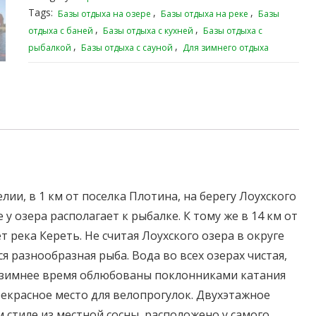
Tags:
,
,
Базы отдыха на озере
Базы отдыха на реке
Базы
,
,
отдыха с баней
Базы отдыха с кухней
Базы отдыха с
,
,
рыбалкой
Базы отдыха с сауной
Для зимнего отдыха
ии, в 1 км от поселка Плотина, на берегу Лоухского
 у озера располагает к рыбалке. К тому же в 14 км от
ет река Кереть. Не считая Лоухского озера в округе
ся разнообразная рыба. Вода во всех озерах чистая,
в зимнее время облюбованы поклонниками катания
прекрасное место для велопрогулок. Двухэтажное
стиле из местной сосны, расположено у самого