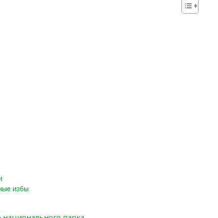
и
ные избы
о национального парка