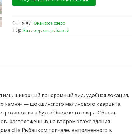
Category:
Онежское озеро
Tag:
Базы отдыха с рыбалкой
стиль, шикарный панорамный вид, удобная локация,
го камня» — шокшинского малинового кварцита.
етрозаводска в бухте Онежского озера. Объект
ров, расположенных на втором этаже здания.
ома «На Рыбацком причале, выполненного в