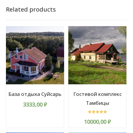
Related products
База отдыха Суйсарь
Гостевой комплекс
Тамбицы
3333,00
₽
Rated
10000,00
₽
5.00
out of 5