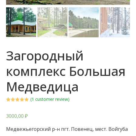
Загородный
комплекс Большая
Медведица
(
1
customer review)
Rated
1
5.00
out of 5
based on
3000,00
₽
customer
rating
Медвежьегорский р-н пгт. Повенец, мест. Войгуба