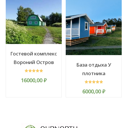
Гостевой комплекс
Вороний Остров
База отдыха У
плотника
Rated
16000,00
₽
5.00
out of 5
Rated
6000,00
₽
5.00
out of 5